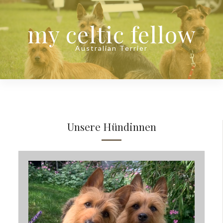
my celtic fellow
Australian Terrier
Unsere Hündinnen