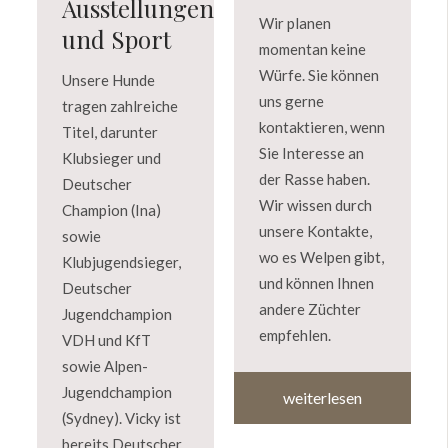
Ausstellungen
Wir planen
und Sport
momentan keine
Würfe. Sie können
Unsere Hunde
uns gerne
tragen zahlreiche
kontaktieren, wenn
Titel, darunter
Sie Interesse an
Klubsieger und
der Rasse haben.
Deutscher
Wir wissen durch
Champion (Ina)
unsere Kontakte,
sowie
wo es Welpen gibt,
Klubjugendsieger,
und können Ihnen
Deutscher
andere Züchter
Jugendchampion
empfehlen.
VDH und KfT
sowie Alpen-
Jugendchampion
weiterlesen
(Sydney). Vicky ist
bereits Deutscher