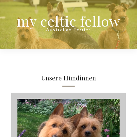
my celtic fellow
Australian Terrier
Unsere Hündinnen